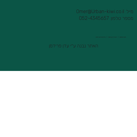
מייל:
Omer@Urban-kiwi.co.il
מספר טלפון: 052-4345657
תנאי שימוש |
הצהרת נגישות |
מדיניות הפרטיות
האתר נבנה ע״י עדן פרידמן