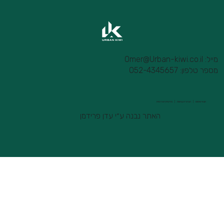
מייל:
Omer@Urban-kiwi.co.il
מספר טלפון: 052-4345657
תנאי שימוש |
הצהרת נגישות |
מדיניות הפרטיות
האתר נבנה ע״י עדן פרידמן